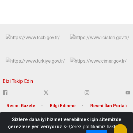
Bizi Takip Edin
Resmi Gazete
Bilgi Edinme
Resmi İlan Portalı
Sizlere daha iyi hizmet verebilmek için sitemizde
Adnan Menderes Mh. Musa Şahin Bulvarı No:106 P.K.: 80010
çerezlere yer veriyoruz
🍪 Çerez politikamız hakkında
0 328 825 07 07