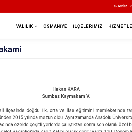
e-Devlet
VALİLİK
OSMANİYE
İLÇELERİMİZ
HİZMETLE
Valilikler
akami
Hakan KARA
Sumbas Kaymakam V.
eli ilçesinde doğdu. İlk, orta ve lise eğitimini memleketinde t
ünden 2015 yılında mezun oldu. Aynı zamanda Anadolu Üniversites
sında özelde çeşitli yerlerde çalıştıktan sonra son olarak özel bi
Adalet Bakanlığı'nda Zabıt Katibi olarak görev yaptı. 110. Dönem