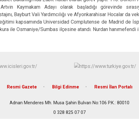
 Artvin Kaymakam Adayı olarak başladığı görevinde sırası
tajını, Bayburt Vali Yardımcılığı ve Afyonkarahisar Hocalar da vekal
ı eğitimi kapsamında Universidad Complutense de Madrid de İspa
kura ile Osmaniye/Sumbas ilçesine atandı. Nurdan hanımefendi ile
Resmi Gazete
Bilgi Edinme
Resmi İlan Portalı
Adnan Menderes Mh. Musa Şahin Bulvarı No:106 P.K.: 80010
0 328 825 07 07