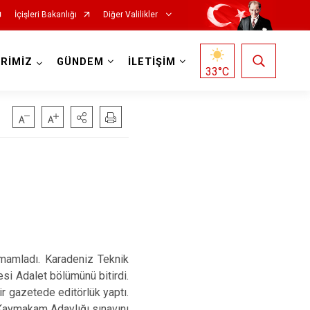
İçişleri Bakanlığı
Diğer Valilikler
RİMİZ
GÜNDEM
İLETİŞİM
33
°C
amamladı. Karadeniz Teknik
i Adalet bölümünü bitirdi.
r gazetede editörlük yaptı.
 Kaymakam Adaylığı sınavını