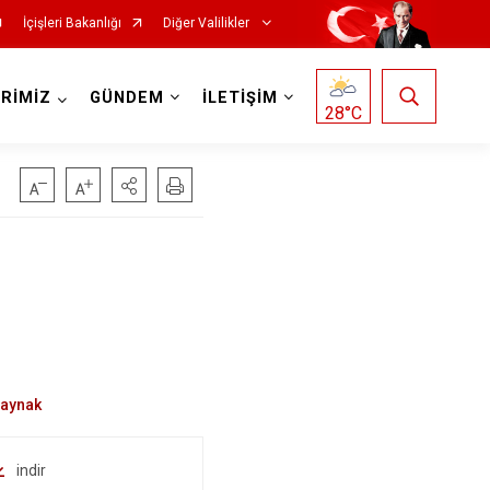
İçişleri Bakanlığı
Diğer Valilikler
RİMİZ
GÜNDEM
İLETİŞİM
28
°C
indir