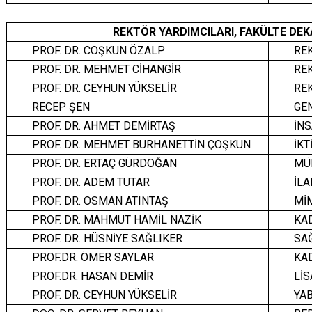
REKTÖR YARDIMCILARI, FAKÜLTE DEK
PROF. DR. COŞKUN ÖZALP
RE
PROF. DR. MEHMET CİHANGİR
RE
PROF. DR. CEYHUN YÜKSELİR
RE
RECEP ŞEN
GE
PROF. DR. AHMET DEMİRTAŞ
İNS
PROF. DR. MEHMET BURHANETTİN ÇOŞKUN
İKT
PROF. DR. ERTAÇ GÜRDOĞAN
MÜH
PROF. DR. ADEM TUTAR
İLA
PROF. DR. OSMAN ATINTAŞ
MİM
PROF. DR. MAHMUT HAMİL NAZİK
KAD
PROF. DR. HÜSNİYE SAĞLIKER
SAĞ
PROF.DR. ÖMER SAYLAR
KAD
PROF.DR. HASAN DEMİR
Lİ
PROF. DR. CEYHUN YÜKSELİR
YA