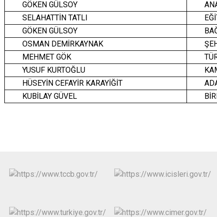
GÖKEN GÜLSOY
ANA
SELAHATTİN TATLI
E
GÖKEN GÜLSOY
BAĞ
OSMAN DEMİRKAYNAK
ŞE
MEHMET GÖK
TÜR
YUSUF KURTOĞLU
KA
HÜSEYİN CEFAYİR KARAYİĞİT
AD
KUBİLAY GÜVEL
BİR