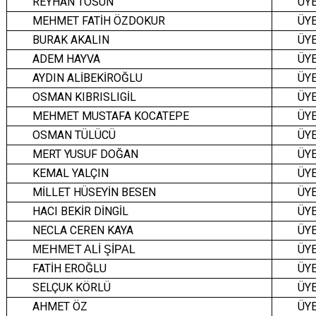
REYHAN TOSUN
ÜY
MEHMET FATİH ÖZDOKUR
ÜY
BURAK AKALIN
ÜY
ADEM HAYVA
ÜY
AYDIN ALİBEKİROĞLU
ÜY
OSMAN KIBRISLIGİL
ÜY
MEHMET MUSTAFA KOCATEPE
ÜY
OSMAN TÜLÜCÜ
ÜY
MERT YUSUF DOĞAN
ÜY
KEMAL YALÇIN
ÜY
MİLLET HÜSEYİN BESEN
ÜY
HACI BEKİR DİNGİL
ÜY
NECLA CEREN KAYA
ÜY
ÜY
MEHMET ALİ ŞİPAL
FATİH EROĞLU
ÜY
SELÇUK KÖRLÜ
ÜY
AHMET ÖZ
ÜY