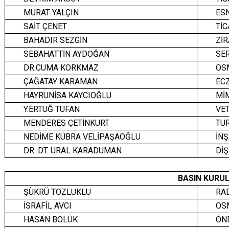
MURAT YALÇIN
ES
SAİT ÇENET
Tİ
BAHADIR SEZGİN
ZİR
SEBAHATTİN AYDOĞAN
SE
DR.CUMA KORKMAZ
OS
ÇAĞATAY KARAMAN
EC
HAYRUNİSA KAYCIOĞLU
Mİ
Y.ERTUĞ TUFAN
VE
MENDERES ÇETİNKURT
TUR
NEDİME KÜBRA VELİPAŞAOĞLU
İNŞ
DR. DT. URAL KARADUMAN
DİŞ
BASIN KURUL
ŞÜKRÜ TOZLUKLU
RAD
İSRAFİL AVCI
OSM
HASAN BÖLÜK
ÖND