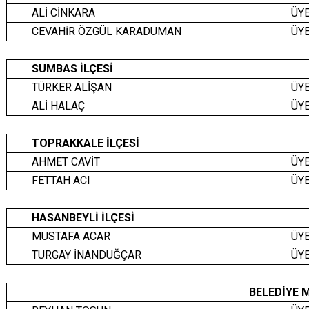
ALİ CİNKARA
ÜY
CEVAHİR ÖZGÜL KARADUMAN
ÜY
SUMBAS İLÇESİ
TÜRKER ALİŞAN
ÜY
ALİ HALAÇ
ÜY
TOPRAKKALE İLÇESİ
AHMET CAVİT
ÜY
FETTAH ACI
ÜY
HASANBEYLİ İLÇESİ
MUSTAFA ACAR
ÜY
TURGAY İNANDUĞÇAR
ÜY
BELEDİYE M