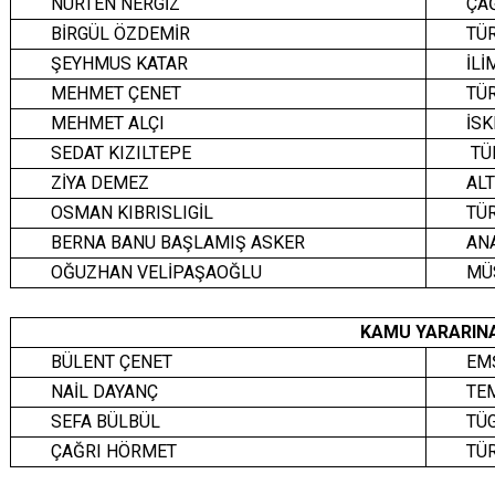
NURTEN NERGİZ
ÇA
BİRGÜL ÖZDEMİR
TÜ
ŞEYHMUS KATAR
İLİ
MEHMET ÇENET
TÜR
MEHMET ALÇI
İSK
SEDAT KIZILTEPE
TÜR
ZİYA DEMEZ
ALT
OSMAN KIBRISLIGİL
TÜR
BERNA BANU BAŞLAMIŞ ASKER
ANA
OĞUZHAN VELİPAŞAOĞLU
MÜ
KAMU YARARINA
BÜLENT ÇENET
EM
NAİL DAYANÇ
TEM
SEFA BÜLBÜL
TÜ
ÇAĞRI HÖRMET
TÜ