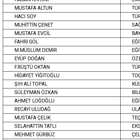
MUSTAFA ALTUN
TÜR
HACI SOY
TÜR
MUHİTTİN ÇENET
SAĞ
MUSTAFA EVCİL
BAY
FAHRİ GÖL
EĞİ
M.MÜSLÜM DEMİR
EĞİ
EYÜP DOĞAN
ÖZE
F.RÜŞTÜ OKTAN
TÜR
HİDAYET YİĞİTOĞLU
TOÇ
ŞIH ALİ TOPAL
KÜL
SÜLEYMAN ÖZKAN
BİL
AHMET LOĞOĞLU
EĞİ
RECAYİ ULUDAĞ
UL
MUSTAFA ÇELİK
TEÇ
SELAHATTİN TATLI
EKS
MEHMET GÜRBÜZ
ÇEL