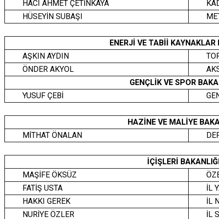
HACI AHMET ÇETİNKAYA
KA
HÜSEYİN SUBAŞI
ENERJİ VE TABİİ KAYNAKLAR
AŞKIN AYDIN
TO
ÖNDER AKYOL
AK
GENÇLİK VE SPOR BAKA
YUSUF ÇEBİ
GE
HAZİNE VE MALİYE BAK
MİTHAT ÖNALAN
DE
İÇİŞLERİ BAKANLI
MAŞİFE ÖKSÜZ
ÖZ
FATİŞ USTA
İL 
HAKKI GEREK
İL
NURİYE ÖZLER
İL