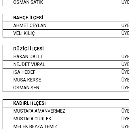
OSMAN SATIK
ÜY
BAHÇE İLÇESİ
AHMET CEYLAN
ÜY
VELİ KILIÇ
ÜY
DÜZİÇİ İLÇESİ
HAKAN DALLI
ÜY
NEJDET VURAL
ÜY
İSA HEDEF
ÜY
MUSA KERSE
ÜY
OSMAN ŞEN
ÜY
KADİRLİ İLÇESİ
MUSTAFA AMANVERMEZ
ÜY
MUSTAFA GÜRLEK
ÜY
MELEK BEYZA TEMİZ
ÜY