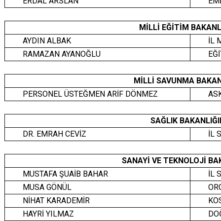
ERDAL ARSLAN
EM
MİLLİ EĞİTİM BAKAN
AYDIN ALBAK
İL 
RAMAZAN AYANOĞLU
EĞİ
MİLLİ SAVUNMA BAKAN
PERSONEL ÜSTEĞMEN ARİF DÖNMEZ
AS
SAĞLIK BAKANLIĞ
DR. EMRAH CEVİZ
İL
SANAYİ VE TEKNOLOJİ BA
MUSTAFA ŞUAİB BAHAR
İL 
MUSA GÖNÜL
OR
NİHAT KARADEMİR
KO
HAYRİ YILMAZ
DOĞ