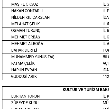
MAŞİFE ÖKSÜZ
İL 
HAKAN CONTARLI
İL
NİLDEN KILIÇARSLAN
İD
MELAHAT ÇELİK
İL
OSMAN TURUNÇ
İL 
MEHMET ERBAŞ
İL 
MEHMET ALBOĞA
İL 
BAHAR DERTLİ
HU
MUHAMMED YUNUS TAŞ
BİL
FATMA ÇELİK
AÇ
HARUN EVRAN
İDA
GUDDUSİ ARIK
11
KÜLTÜR VE TURİZM BAK
BURHAN TORUN
İL
ZÜBEYDE KURU
MÜ