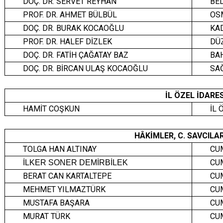
DOÇ. DR. SERVET REYHAN
BE
PROF. DR. AHMET BÜLBÜL
OS
DOÇ. DR. BURAK KOCAOĞLU
KA
PROF. DR. HALEF DİZLEK
DÜ
DOÇ. DR. FATİH ÇAĞATAY BAZ
BA
DOÇ. DR. BİRCAN ULAŞ KOCAOĞLU
SA
İL ÖZEL İDARE
HAMİT COŞKUN
İL 
HÂKİMLER, C. SAVCILA
TOLGA HAN ALTINAY
CU
CUM
İLKER SONER DEMİRBİLEK
BERAT CAN KARTALTEPE
CUM
MEHMET YILMAZTÜRK
CU
MUSTAFA BAŞARA
CU
MURAT TÜRK
CU