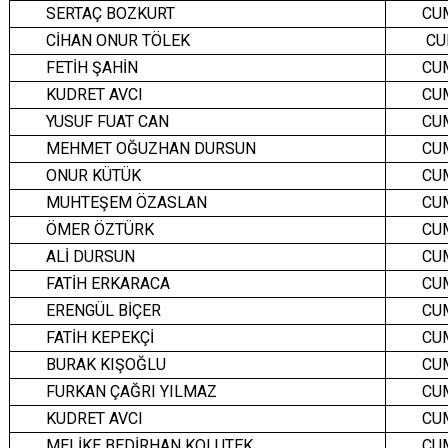
SERTAÇ BOZKURT
CU
CİHAN ONUR TÖLEK
CU
FETİH ŞAHİN
CU
KUDRET AVCI
CU
YUSUF FUAT CAN
CU
MEHMET OĞUZHAN DURSUN
CU
ONUR KÜTÜK
CU
MUHTEŞEM ÖZASLAN
CU
ÖMER ÖZTÜRK
CU
ALİ DURSUN
CU
FATİH ERKARACA
CU
ERENGÜL BİÇER
CU
FATİH KEPEKÇİ
CU
BURAK KIŞOĞLU
CU
FURKAN ÇAĞRI YILMAZ
CU
KUDRET AVCI
CU
MELİKE BEDİRHAN KOLUTEK
CU