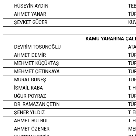
HÜSEYİN AYDIN
TE
AHMET YANAR
TÜ
ŞEVKET GÜCER
KU
KAMU YARARINA ÇAL
DEVRİM TOSUNOĞLU
ATA
AHMET DEMİR
TÜR
MEHMET KÜÇÜKTAŞ
TÜ
MEHMET ÇETİNKAYA
TÜR
MURAT GÜNEŞ
TÜR
İSMAİL KABA
T. 
UĞUR POYRAZ
TÜ
DR. RAMAZAN ÇETİN
TÜR
ŞENER YILDIZ
T. 
AHMET BÜLBÜL
T. 
AHMET ÖZENER
ME