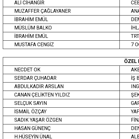
ALİ CİHANGİR
CEB
MUZAFFER ÇAĞLAYANER
AN
İBRAHİM EMÜL
DE
MÜSLÜM BALKO
İH
İBRAHİM EMÜL
TRT
MUSTAFA CENGİZ
7 O
ÖZEL
NECDET OK
AK
SERDAR ÇUHADAR
İŞ
ABDULKADİR ARSLAN
IN
CANAN ÇELİKTEN YILDIZ
ŞE
SELÇUK SAYIN
GA
İSMAİL ÖZÇAY
YA
SADIK YAŞAR ÖZGEN
Fİ
HASAN GÜNENÇ
DE
H.HÜSEYİN ÜNAL
AL