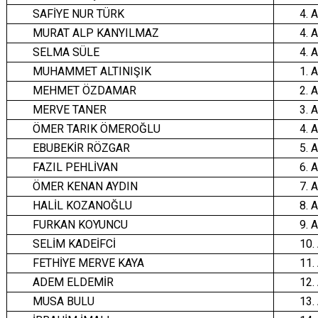
SAFİYE NUR TÜRK
4. 
MURAT ALP KANYILMAZ
4. 
SELMA SÜLE
4. 
MUHAMMET ALTINIŞIK
1. 
MEHMET ÖZDAMAR
2. 
MERVE TANER
3. 
ÖMER TARIK ÖMEROĞLU
4. 
EBUBEKİR RÖZGAR
5. 
FAZIL PEHLİVAN
6. 
ÖMER KENAN AYDIN
7. 
HALİL KOZANOĞLU
8. 
FURKAN KOYUNCU
9. 
SELİM KADEİFCİ
10.
FETHİYE MERVE KAYA
11.
ADEM ELDEMİR
12.
MUSA BULU
13.