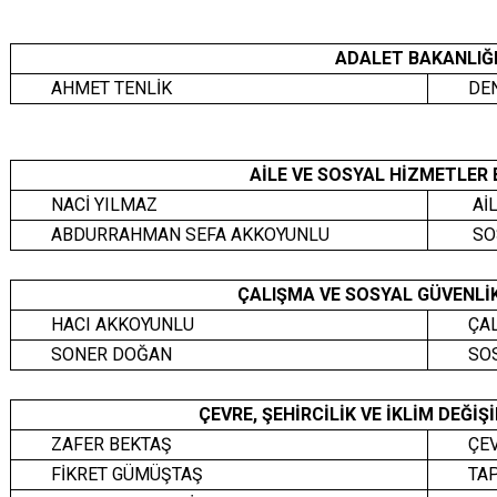
ADALET BAKANLIĞ
AHMET TENLİK
DE
AİLE VE SOSYAL HİZMETLER
NACİ YILMAZ
Aİ
ABDURRAHMAN SEFA AKKOYUNLU
SOS
ÇALIŞMA VE SOSYAL GÜVENLİ
HACI AKKOYUNLU
ÇA
SONER DOĞAN
SO
ÇEVRE, ŞEHİRCİLİK VE İKLİM DEĞİ
ZAFER BEKTAŞ
ÇEV
FİKRET GÜMÜŞTAŞ
TA