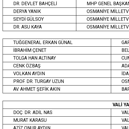
DR. DEVLET BAHÇELİ
MHP GENEL BAŞKA
DERYA YANIK
OSMANİYE MİLLETV
SEYDİ GÜLSOY
OSMANİYE MİLLETV
DR. ASU KAYA
OSMANİYE MİLLETV
TUĞGENERAL ERKAN GÜNAL
GA
İBRAHİM ÇENET
BE
TOLGA HAN ALTINAY
CU
CENK ÖZBAŞ
AD
VOLKAN AYDIN
İD
PROF. DR. TURGAY UZUN
OS
AV. AHMET ŞEFİK AKIN
BA
VALİ Y
DOÇ. DR. ADİL NAS
VAL
MURAT KARASU
VAL
AZİZ ONUR AYDIN
VAL