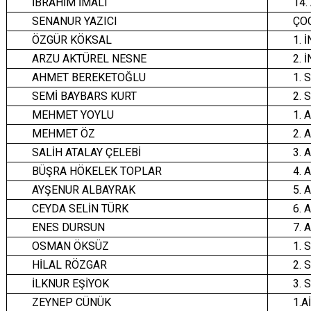
İBRAHİM İMALI
14.
SENANUR YAZICI
ÇO
ÖZGÜR KÖKSAL
1. 
ARZU AKTÜREL NESNE
2. 
AHMET BEREKETOĞLU
1. 
SEMİ BAYBARS KURT
2. 
MEHMET YOYLU
1. 
MEHMET ÖZ
2. 
SALİH ATALAY ÇELEBİ
3. 
BÜŞRA HÖKELEK TOPLAR
4. 
AYŞENUR ALBAYRAK
5. 
CEYDA SELİN TÜRK
6. 
ENES DURSUN
7. 
OSMAN ÖKSÜZ
1.
HİLAL RÖZGAR
2.
İLKNUR EŞİYOK
3.
ZEYNEP CÜNÜK
1.A