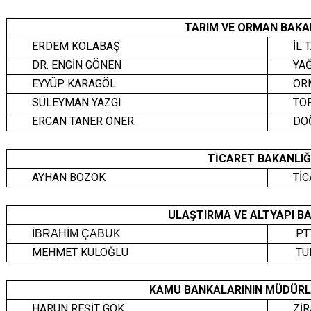
TARIM VE ORMAN BAKA
ERDEM KOLABAŞ
İL
DR. ENGİN GÖNEN
YA
EYYÜP KARAGÖL
OR
SÜLEYMAN YAZGI
TO
ERCAN TANER ÖNER
DO
TİCARET BAKANLIĞ
AYHAN BOZOK
TİC
ULAŞTIRMA VE ALTYAPI B
PT
İBRAHİM ÇABUK
MEHMET KÜLOĞLU
TÜ
KAMU BANKALARININ MÜDÜRLER
HARUN REŞİT GÖK
Zİ