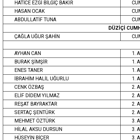
HATİCE EZGİ BİLGİÇ BAKIR
CU
HASAN OCAK
CU
ABDULLATİF TUNA
CU
DÜZİÇİ CUMH
ÇAĞLA UĞUR ŞAHİN
CU
AYHAN CAN
1. 
BURAK ŞİMŞİR
1. 
ENES TANER
1. 
İBRAHİM HALİL UĞURLU
1. 
CENK ÖZBAŞ
2. 
ELİF DİDEM YILMAZ
2. 
REŞAT BAYRAKTAR
2. 
SERTAÇ ŞENTÜRK
2. 
MEHMET ÖZTÜRK
3. 
HİLAL AKSU DURSUN
3. 
HÜSEYİN BİÇER
3. 