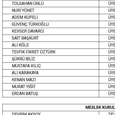
TOLGAHAN ÜNLÜ
ÜY
NURİ YÖNET
ÜY
ADEM KÜPELİ
ÜY
GÜVENÇ TÜRKOĞLU
ÜY
KEVSER DAVARCI
ÜY
SAİT BAŞKURT
ÜY
ALİ KÖLE
ÜY
TEVFİK FİKRET ÖZTÜRK
ÜY
ŞÜKRÜ BİLİZ
ÜY
MUSTAFA KILIÇ
ÜY
ALİ KARAKAYA
ÜY
KENAN MAZI
ÜY
MURAT YİĞİT
ÜY
ERCAN BATUŞ
ÜY
MESLEK KURUL
DEVRİM AKSOY
TİC