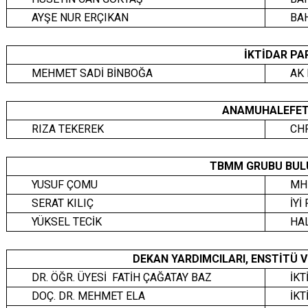
AYŞE NUR ERÇIKAN
BA
İKTİDAR PAR
MEHMET SADİ BİNBOĞA
AK 
ANAMUHALEFET 
RIZA TEKEREK
CHP
TBMM GRUBU BULU
YUSUF ÇOMU
MH
SERAT KILIÇ
İYİ
YÜKSEL TECİK
HAL
DEKAN YARDIMCILARI, ENSTİTÜ 
DR. ÖĞR. ÜYESİ FATİH ÇAĞATAY BAZ
İKT
DOÇ. DR. MEHMET ELA
İKT