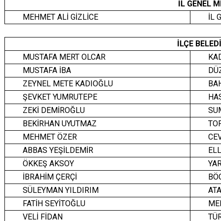
İL GENEL M
MEHMET ALİ GİZLİCE
İL 
İLÇE BELED
MUSTAFA MERT OLCAR
KAD
MUSTAFA İBA
DÜZ
ZEYNEL METE KADIOĞLU
BA
ŞEVKET YUMRUTEPE
HA
ZEKİ DEMİROĞLU
SU
BEKİRHAN UYUTMAZ
TO
MEHMET ÖZER
CE
ABBAS YEŞİLDEMİR
ELL
ÖKKEŞ AKSOY
YAR
İBRAHİM ÇERÇİ
BÖC
SÜLEYMAN YILDIRIM
ATA
FATİH SEYİTOĞLU
ME
VELİ FİDAN
TÜ