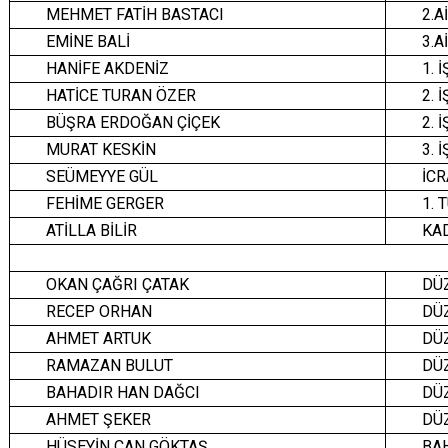
MEHMET FATİH BASTACI
2.A
EMİNE BALİ
3.A
HANİFE AKDENİZ
1. 
HATİCE TURAN ÖZER
2. 
BÜŞRA ERDOĞAN ÇİÇEK
2. 
MURAT KESKİN
3. 
SEÜMEYYE GÜL
İC
FEHİME GERGER
1. 
ATİLLA BİLİR
KA
OKAN ÇAĞRI ÇATAK
DÜZ
RECEP ORHAN
DÜZ
AHMET ARTUK
DÜZ
RAMAZAN BULUT
DÜZ
BAHADIR HAN DAĞCI
DÜZ
AHMET ŞEKER
DÜZ
HÜSEYİN CAN GÖKTAŞ
BA