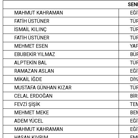
SEN
MAHMUT KAHRAMAN
EĞİ
FATİH ÜSTÜNER
TÜR
İSMAİL KILINÇ
TÜR
FATİH ÜSTÜNER
TÜR
MEHMET ESEN
YAP
EBUBEKİR YILMAZ
BÜR
ALPTEKİN BAL
TÜR
RAMAZAN ASLAN
EĞİ
MİKAİL İĞDE
DİY
MUSTAFA GÜNHAN KIZAR
TÜR
CELAL ERDOĞAN
BİR
FEVZİ ŞİŞİK
TEM
MEHMET MEKE
BEM
ADEM YÜCEL
EĞİ
MAHMUT KAHRAMAN
EĞİ
HASAN KIVRIM
EME