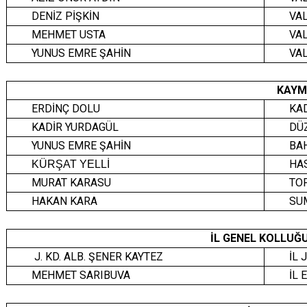
DENİZ PİŞKİN
VAL
MEHMET USTA
VAL
YUNUS EMRE ŞAHİN
VAL
KAYM
ERDİNÇ DOLU
KA
KADİR YURDAGÜL
DÜ
YUNUS EMRE ŞAHİN
BA
HA
KÜRŞAT YELLİ
MURAT KARASU
TO
HAKAN KARA
SU
İL GENEL KOLLUĞ
J. KD. ALB. ŞENER KAYTEZ
İL
MEHMET SARIBUVA
İL