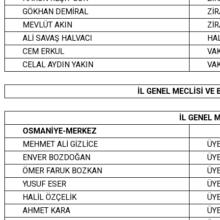
GÖKHAN DEMİRAL
ZİR
MEVLÜT AKIN
ZİR
ALİ SAVAŞ HALVACI
HA
CEM ERKUL
VA
CELAL AYDIN YAKIN
VAK
İL GENEL MECLİSİ VE 
İL GENEL M
OSMANİYE-MERKEZ
MEHMET ALİ GİZLİCE
ÜY
ENVER BOZDOĞAN
ÜY
ÖMER FARUK BOZKAN
ÜY
YUSUF ESER
ÜY
HALİL ÖZÇELİK
ÜY
AHMET KARA
ÜY