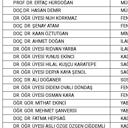
PROF. DR. ERTAÇ HÜRDOĞAN
MÜH
DOÇ.DR. HASAN DEMİR
MÜH
DR. ÖĞR. ÜYESİ NUH KORKMAZ
FEN
DOÇ. DR. ŞENAY ATAM
FEN
DOÇ. DR. KAAN ÖZTUTGAN
MİM
DOÇ. DR. AHMET DOĞAN
İLA
DR. ÖĞR. ÜYESİ RIDVAN YARBA
İLA
DR. ÖĞR. ÜYESİ YUNUS EKİNCİ
KAD
DR. ÖĞR. ÜYESİ HİLAL KUŞÇU KARATEPE
SAĞ
DR. ÖĞR. ÜYESİ DERYA KAYA ŞENOL
SAĞ
DOÇ. DR. ALİ DOĞANER
SOS
DR. ÖĞR. ÜYESİ DİDEM OVALI DÖNDAŞ
FEN
DR. ÖĞR. ÜYESİ OSMAN KARA
FEN
ÖĞR. GÖR. MİTHAT EKİNCİ
YAB
ÖĞR. GÖR. MEHMET ŞANVERDİ
YAB
DOÇ. DR. FATMA HEPSAĞ
KAD
DR. ÖĞR. ÜYESİ ASLI ÖZGE ÖZGEN ÇİĞDEMLİ
KAD