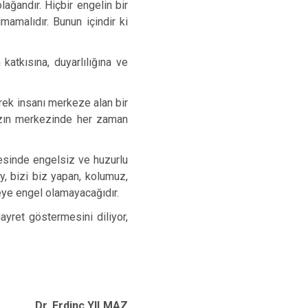
lağandır. Hiçbir engelin bir
mamalıdır. Bunun içindir ki
katkısına, duyarlılığına ve
rek insanı merkeze alan bir
mızın merkezinde her zaman
esinde engelsiz ve huzurlu
ey,
bizi biz yapan, kolumuz,
meye engel olamayacağıdır.
ayret göstermesini diliyor,
Dr. Erdinç YILMAZ