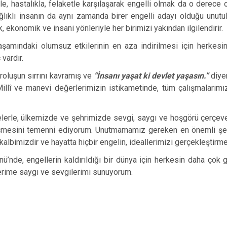
e, hastalıkla, felaketle karşılaşarak engelli olmak da o derece o
ıklı insanın da aynı zamanda birer engelli adayı olduğu unutul
ik, ekonomik ve insani yönleriyle her birimizi yakından ilgilendirir.
yaşamındaki olumsuz etkilerinin en aza indirilmesi için herkesin 
vardır.
uşun sırrını kavramış ve
“İnsanı yaşat ki devlet yaşasın.”
diye
 Millî ve manevi değerlerimizin istikametinde, tüm çalışmaları
lerle, ülkemizde ve şehrimizde sevgi, saygı ve hoşgörü çerçev
lişmesini temenni ediyorum. Unutmamamız gereken en önemli ş
 kalbimizdir
ve
hayatta hiçbir engelin, ideallerimizi gerçekleştir
ü’nde, engellerin kaldırıldığı bir dünya için herkesin daha çok g
rime saygı ve sevgilerimi sunuyorum.