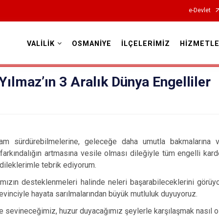
e-Devlet
VALİLİK
OSMANİYE
İLÇELERİMİZ
HİZMETLE
Valilikler
 Yılmaz’ın 3 Aralık Dünya Engelliler
dürebilmelerine, geleceğe daha umutla bakmalarına ve h
farkındalığın artmasına vesile olması dileğiyle tüm engelli kard
 dileklerimle tebrik ediyorum.
n desteklenmeleri halinde neleri başarabileceklerini görüyor
evinciyle hayata sarılmalarından büyük mutluluk duyuyoruz.
sevineceğimiz, huzur duyacağımız şeylerle karşılaşmak nasıl 