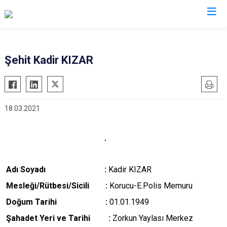
Valilikler
Şehit Kadir KIZAR
18.03.2021
Adı Soyadı :
Kadir KIZAR
M
esleği/Rütbesi/Sicili :
Korucu-E.Polis Memuru
Doğum Tarihi :
01.01.1949
Şahadet Yeri ve Tarihi :
Zorkun Yaylası Merkez