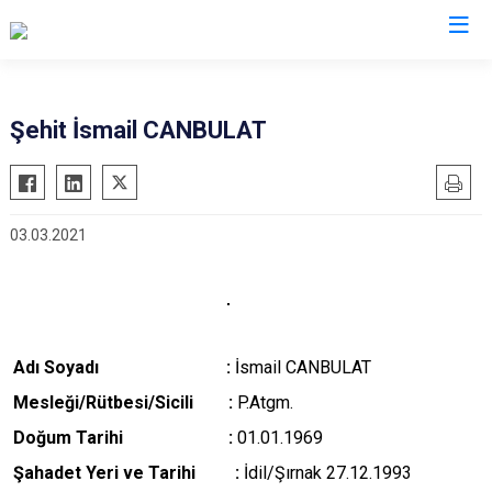
Valilikler
Şehit İsmail CANBULAT
03.03.2021
Adı Soyadı :
İsmail CANBULAT
M
esleği/Rütbesi/Sicili :
P.Atgm.
Doğum Tarihi :
01.01.1969
Şahadet Yeri ve Tarihi :
İdil/Şırnak 27.12.1993