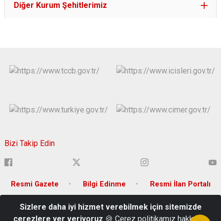
Diğer Kurum Şehitlerimiz
Bizi Takip Edin
Resmi Gazete
Bilgi Edinme
Resmi İlan Portalı
Sizlere daha iyi hizmet verebilmek için sitemizde
Adnan Menderes Mh. Musa Şahin Bulvarı No:106 P.K.: 80010
çerezlere yer veriyoruz
🍪 Çerez politikamız hakkında