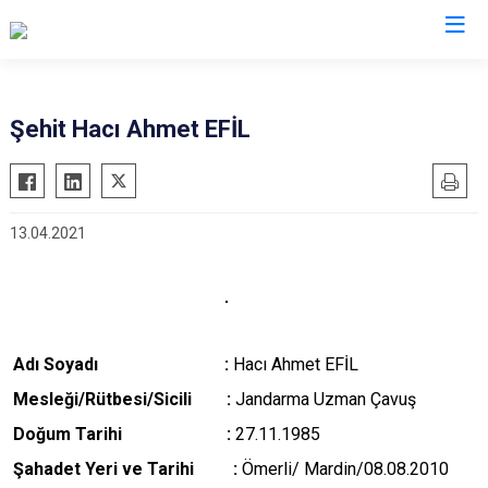
Valilikler
Şehit Hacı Ahmet EFİL
13.04.2021
Adı Soyadı :
Hacı Ahmet EFİL
M
esleği/Rütbesi/Sicili :
Jandarma Uzman Çavuş
Doğum Tarihi :
27.11.1985
Şahadet Yeri ve Tarihi :
Ömerli/ Mardin/08.08.2010