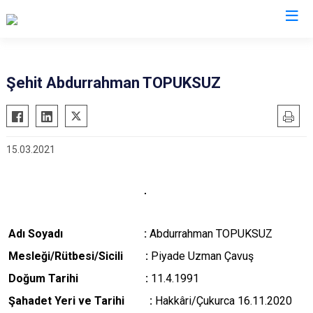
Valilikler
Şehit Abdurrahman TOPUKSUZ
15.03.2021
Adı Soyadı :
Abdurrahman TOPUKSUZ
M
esleği/Rütbesi/Sicili :
Piyade Uzman Çavuş
Doğum Tarihi :
11.4.1991
Şahadet Yeri ve Tarihi :
Hakkâri/Çukurca 16.11.2020