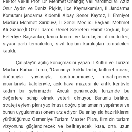
Rektör Vekili Prof. Dr. Mehmet Cihangir, Vali Yardımcıları Aziz
Onur Aydın ve Deniz Pişkin, İlçe Kaymakamları, İl Jandarma
Komutanı jandarma Kıdemli Albay Şener Kaytez, İl Emniyet
Müdürü Mehmet Sarıbuva, İl Genel Meclisi Başkanı Mehmet
Ali Gizlice,İl Özel İdaresi Genel Sekreteri Hamit Coşkun, İlçe
Belediye Başkanları, kamu kurum ve kuruluşları il müdürleri,
siyasi parti temsilcileri, sivil toplum kuruluşları temsilcileri
katıldı.
Çalıştay’ın açılış konuşmasını yapan İl Kültür ve Turizm
Müdürü Burhan Torun, “Osmaniye köklü tarihi, kültürel mirası,
doğasıyla, yaylasıyla, gastronomisiyle, misafirperver
insanlarıyla, kaleleriyle, açık hava müzesi ile antik kentiyle
kadim bir şehrimizdir. Ancak günümüzde turizmde bu
değerlere sahip olmak yeterli olmuyor. Bununla birlikte,
strateji eylem planı yapılması, doğru planlamanın yapılması ve
bunun uygulanması önem arz ediyor. Bu anlayışla hazırlıklarını
yürüttüğümüz Osmaniye Turizm Master Planı, ilimizin turizm
vizyonunu güçlendirecek ve belirleyecek; kısa, orta, uzun