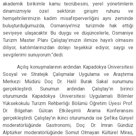
akademik birikimle kamu tecrübesini, yerel yönetimlerin
dinamizmiyle özel sektörün girişim ruhunu ve
hemşehrilerimizin kadim misafirperverliğini aynı zeminde
buluşturduğumuzda, Osmaniye’miz turizmde hak ettiği
seviyeye ulaşacaktır. Bu duygu ve düşüncelerle, Osmaniye
Turizm Master Planı Çalıştay’ımızın ilimize hayırlı olmasını
diliyor, katılımlarınızdan dolayı teşekkür ediyor, saygı ve
sevgilerimi sunuyorum.”dedi.
Açılış konuşmalarının ardından Kapadokya Üniversitesi
Sosyal ve Stratejik Çalışmalar Uygulama ve Araştırma
Merkezi Müdürü Doç Dr. Halil Burak Sakal sunumunu
gerçekleştirdi. Sunumun ardından Çalıştay'ın birinci
oturumunda
Kapadokya Üniversitesi Uygulamalı Bilimler
Yüksekokulu Turizm Rehberliği Bölümü Öğretim Üyesi Prof.
Dr. Bilgehan Gülcan Etkileşimli Arama Konferansını
gerçekleştirdi. Çalıştay'ın ikinci oturumunda ise Şefika Günyel
moderatörlüğünde Gastronomi, Doç. Dr. İmran Gündüz
Alptürker moderatörlüğünde Somut Olmayan Kültürel Miras,