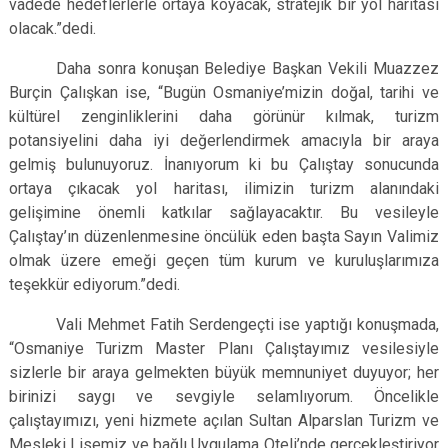
vadede hedeflerlerle ortaya koyacak, stratejik bir yol haritası
olacak.”dedi.
Daha sonra konuşan Belediye Başkan Vekili Muazzez
Burçin Çalışkan ise, “Bugün Osmaniye’mizin doğal, tarihi ve
kültürel zenginliklerini daha görünür kılmak, turizm
potansiyelini daha iyi değerlendirmek amacıyla bir araya
gelmiş bulunuyoruz. İnanıyorum ki bu Çalıştay sonucunda
ortaya çıkacak yol haritası, ilimizin turizm alanındaki
gelişimine önemli katkılar sağlayacaktır. Bu vesileyle
Çalıştay’ın düzenlenmesine öncülük eden başta Sayın Valimiz
olmak üzere emeği geçen tüm kurum ve kuruluşlarımıza
teşekkür ediyorum.”dedi.
Vali Mehmet Fatih Serdengeçti ise yaptığı konuşmada,
“Osmaniye Turizm Master Planı Çalıştayımız vesilesiyle
sizlerle bir araya gelmekten büyük memnuniyet duyuyor; her
birinizi saygı ve sevgiyle selamlıyorum. Öncelikle
çalıştayımızı, yeni hizmete açılan Sultan Alparslan Turizm ve
Mesleki Lisemiz ve bağlı Uygulama Oteli’nde gerçekleştiriyor