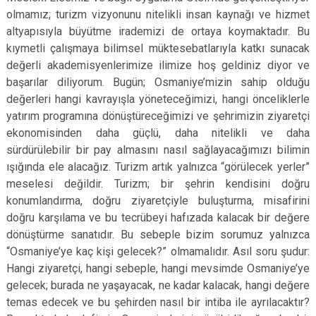
olmamız; turizm vizyonunu nitelikli insan kaynağı ve hizmet
altyapısıyla büyütme irademizi de ortaya koymaktadır. Bu
kıymetli çalışmaya bilimsel müktesebatlarıyla katkı sunacak
değerli akademisyenlerimize ilimize hoş geldiniz diyor ve
başarılar diliyorum. Bugün; Osmaniye’mizin sahip olduğu
değerleri hangi kavrayışla yöneteceğimizi, hangi önceliklerle
yatırım programına dönüştüreceğimizi ve şehrimizin ziyaretçi
ekonomisinden daha güçlü, daha nitelikli ve daha
sürdürülebilir bir pay almasını nasıl sağlayacağımızı bilimin
ışığında ele alacağız. Turizm artık yalnızca “görülecek yerler”
meselesi değildir. Turizm; bir şehrin kendisini doğru
konumlandırma, doğru ziyaretçiyle buluşturma, misafirini
doğru karşılama ve bu tecrübeyi hafızada kalacak bir değere
dönüştürme sanatıdır. Bu sebeple bizim sorumuz yalnızca
“Osmaniye’ye kaç kişi gelecek?” olmamalıdır. Asıl soru şudur:
Hangi ziyaretçi, hangi sebeple, hangi mevsimde Osmaniye’ye
gelecek; burada ne yaşayacak, ne kadar kalacak, hangi değere
temas edecek ve bu şehirden nasıl bir intiba ile ayrılacaktır?