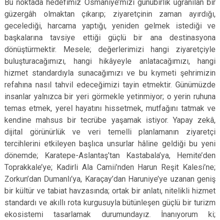
Bu noktada hedefimiz Osmaniye’mizi günübirlik uğranılan bir
güzergâh olmaktan çıkarıp; ziyaretçinin zaman ayırdığı,
gecelediği, harcama yaptığı, yeniden gelmek istediği ve
başkalarına tavsiye ettiği güçlü bir ana destinasyona
dönüştürmektir. Mesele; değerlerimizi hangi ziyaretçiyle
buluşturacağımızı, hangi hikâyeyle anlatacağımızı, hangi
hizmet standardıyla sunacağımızı ve bu kıymeti şehrimizin
refahına nasıl tahvil edeceğimizi tayin etmektir. Günümüzde
insanlar yalnızca bir yeri görmekle yetinmiyor; o yerin ruhuna
temas etmek, yerel hayatını hissetmek, mutfağını tatmak ve
kendine mahsus bir tecrübe yaşamak istiyor.
Yapay zekâ,
dijital görünürlük ve veri temelli planlamanın ziyaretçi
tercihlerini etkileyen başlıca unsurlar hâline geldiği bu yeni
dönemde; Karatepe-Aslantaş’tan Kastabala’ya, Hemite’den
Toprakkale’ye; Kadirli Ala Camii’nden Harun Reşit Kalesi’ne;
Zorkun’dan Dumanlı’ya, Karaçay’dan Haruniye’ye uzanan geniş
bir kültür ve tabiat havzasında; ortak bir anlatı, nitelikli hizmet
standardı ve akıllı rota kurgusuyla bütünleşen güçlü bir turizm
ekosistemi tasarlamak durumundayız. İnanıyorum ki;