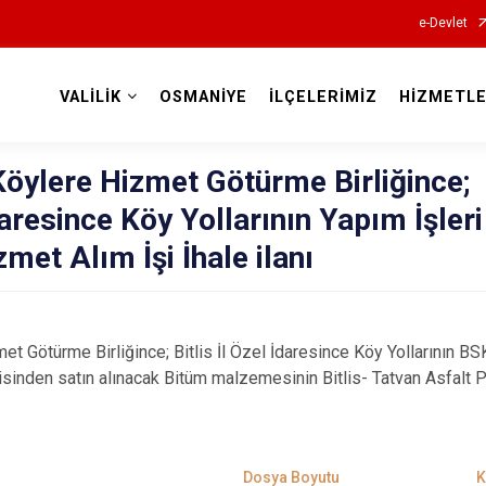
e-Devlet
VALİLİK
OSMANİYE
İLÇELERİMİZ
HİZMETLE
Valilikler
Köylere Hizmet Götürme Birliğince;
İdaresince Köy Yollarının Yapım İşleri
zmet Alım İşi İhale ilanı
t Götürme Birliğince; Bitlis İl Özel İdaresince Köy Yollarının BSK
isinden satın alınacak Bitüm malzemesinin Bitlis- Tatvan Asfalt 