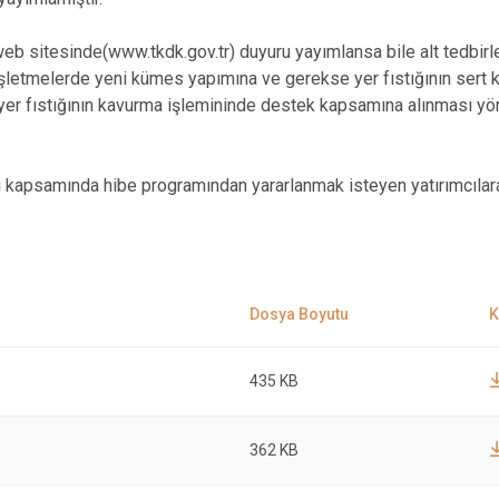
b sitesinde(www.tkdk.gov.tr) duyuru yayımlansa bile alt tedbir
l işletmelerde yeni kümes yapımına ve gerekse yer fıstığının sert
r fıstığının kavurma işlemininde destek kapsamına alınması yör
ı kapsamında hibe programından yararlanmak isteyen yatırımcılara
435 KB
362 KB