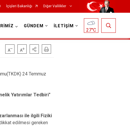
İçişleri Bakanlığı
Diğer Valilikler
RİMİZ
GÜNDEM
İLETİŞİM
27
°C
 Kurumu(TKDK) 24 Temmuz
nelik Yatırımlar Tedbiri"
rlanması ile ilgili Fiziki
 dikkat edilmesi gereken