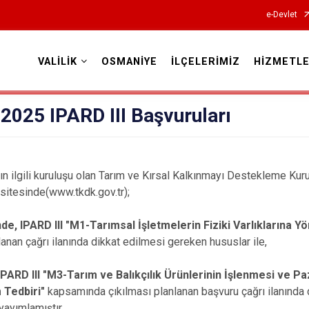
e-Devlet
VALİLİK
OSMANİYE
İLÇELERİMİZ
HİZMETLE
Valilikler
2025 IPARD III Başvuruları
nın ilgili kuruluşu olan Tarım ve Kırsal Kalkınmayı Destekleme
sitesinde(www.tkdk.gov.tr);
de, IPARD III "M1-Tarımsal İşletmelerin Fiziki Varlıklarına Yö
anan çağrı ilanında dikkat edilmesi gereken hususlar ile,
IPARD III "M3-Tarım ve Balıkçılık Ürünlerinin İşlenmesi ve Paza
m Tedbiri"
kapsamında çıkılması planlanan başvuru çağrı ilanında
 yayımlamıştır.