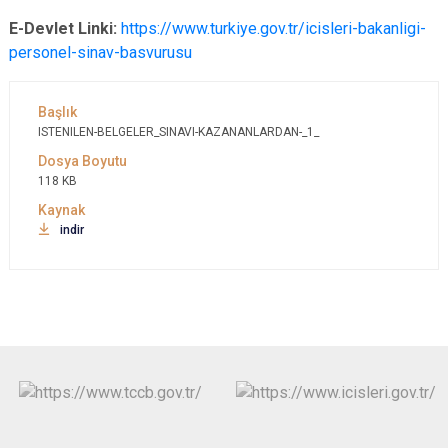
E-Devlet Linki:
https://www.turkiye.gov.tr/icisleri-bakanligi-
personel-sinav-basvurusu
ISTENILEN-BELGELER_SINAVI-KAZANANLARDAN-_1_
118 KB
indir