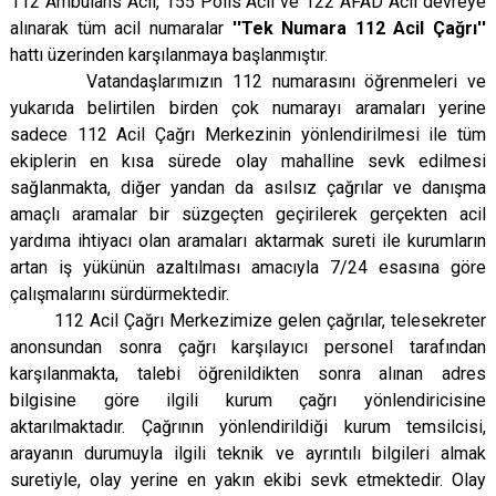
112 Ambulans Acil, 155 Polis Acil ve 122 AFAD Acil devreye
alınarak tüm acil numaralar
''Tek Numara 112 Acil Çağrı''
hattı üzerinden karşılanmaya başlanmıştır.
Vatandaşlarımızın 112 numarasını öğrenmeleri ve
yukarıda belirtilen birden çok numarayı aramaları yerine
sadece 112 Acil Çağrı Merkezinin yönlendirilmesi ile tüm
ekiplerin en kısa sürede olay mahalline sevk edilmesi
sağlanmakta, diğer yandan da asılsız çağrılar ve danışma
amaçlı aramalar bir süzgeçten geçirilerek gerçekten acil
yardıma ihtiyacı olan aramaları aktarmak sureti ile kurumların
artan iş yükünün azaltılması amacıyla 7/24 esasına göre
çalışmalarını sürdürmektedir.
112 Acil Çağrı Merkezimize
gelen çağrılar, telesekreter
anonsundan sonra çağrı karşılayıcı personel tarafından
karşılanmakta, talebi öğrenildikten sonra alınan adres
bilgisine göre ilgili kurum çağrı yönlendiricisine
aktarılmaktadır. Çağrının yönlendirildiği kurum temsilcisi,
arayanın durumuyla ilgili teknik ve ayrıntılı bilgileri almak
suretiyle, olay yerine en yakın ekibi sevk etmektedir. Olay