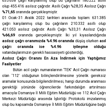
635.638 çağrı karşılanmış olup bu çağrıların 180.222 asıllı
olup 455.416 asılsız çağrıdır. Asıllı Çağrı %28,35 Asılsız Çağrı
%71,65
oranında gerçekleşmiştir.
01 Ocak-­31 Aralık 2022 tarihleri arasında toplam: 631.385
çağrı karşılanmış olup bu çağrıların 210.332 asıllı olup
421.053 asılsız çağrıdır. Asıllı Çağrı %33,31 Asılsız Çağrı
%66,69
oranında gerçekleşmiştir. İki yıl kıyaslandığında
asılsız çağrı oranımızda %4.96 oranında
düşüş olurken
asıl
çağrı oranında ise %4.96 iyileşme olduğu
vatandaşlarımızın gerekli hassasiyeti gösterdiği,
Asılsız Çağrı Oranını En Aza İndirmek için Yaptığımız
Faaliyetler
Bütün acil çağrı numaralarının ‘TEK’ Acil Çağrı numarası
olan ‘112’ olduğunun bilinçlendirilmesine yönelik gereksiz
aramalar konusunda bilgilendirilmesi, hangi durumda aranması
gerektiği yönünde öğrencilerde farkındalığın artırılması
amacıyla Osmaniye İl Milli Eğitim Müdürlüğü ve 112 Acil Çağrı
Merkezi Müdürlüğü arasında İşbirliği Protokolü imzalanmış
olup bu kapsamda Osmaniye İl Milli Eğitim Müdürlüğüne bağlı