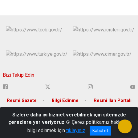
Bizi Takip Edin
Resmi Gazete
Bilgi Edinme
Resmi İlan Portalı
Sizlere daha iyi hizmet verebilmek için sitemizde
Adnan Menderes Mh. Musa Şahin Bulvarı No:106 P.K.: 80010
çerezlere yer veriyoruz
🍪 Çerez politikamız hakkında
0 328 825 07 07
bilgi edinmek için
tıklayınız
Kabul et