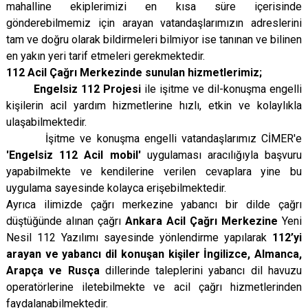
mahalline ekiplerimizi en kısa süre içerisinde
gönderebilmemiz için arayan vatandaşlarımızın adreslerini
tam ve doğru olarak bildirmeleri bilmiyor ise tanınan ve bilinen
en yakın yeri tarif etmeleri gerekmektedir.
112 Acil Çağrı Merkezinde sunulan hizmetlerimiz;
Engelsiz 112 Projesi
ile işitme ve dil-konuşma engelli
kişilerin acil yardım hizmetlerine hızlı, etkin ve kolaylıkla
ulaşabilmektedir.
İşitme ve konuşma engelli vatandaşlarımız CİMER'e
'Engelsiz 112 Acil mobil'
uygulaması aracılığıyla başvuru
yapabilmekte ve kendilerine verilen cevaplara yine bu
uygulama sayesinde kolayca erişebilmektedir.
Ayrıca ilimizde çağrı merkezine yabancı bir dilde çağrı
düştüğünde alınan çağrı
Ankara Acil Çağrı Merkezine
Yeni
Nesil 112 Yazılımı sayesinde yönlendirme yapılarak
112’yi
arayan ve yabancı dil konuşan kişiler İngilizce, Almanca,
Arapça ve Rusça
dillerinde taleplerini yabancı dil havuzu
operatörlerine iletebilmekte ve acil çağrı hizmetlerinden
faydalanabilmektedir.