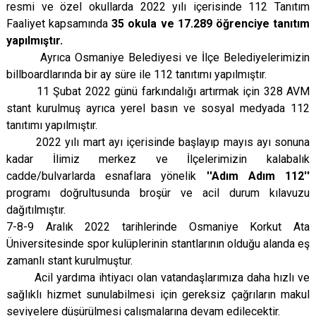
resmi ve özel okullarda 2022 yılı içerisinde 112 Tanıtım
Faaliyet kapsamında
35 okula ve 17.289 öğrenciye tanıtım
yapılmıştır.
Ayrıca Osmaniye Belediyesi ve İlçe Belediyelerimizin
billboardlarında bir ay süre ile 112 tanıtımı yapılmıştır.
11 Şubat 2022 günü farkındalığı artırmak için 328 AVM
stant kurulmuş ayrıca yerel basın ve sosyal medyada 112
tanıtımı yapılmıştır.
2022 yılı mart ayı içerisinde başlayıp mayıs ayı sonuna
kadar İlimiz merkez ve İlçelerimizin kalabalık
cadde/bulvarlarda esnaflara yönelik
''Adım Adım 112''
programı doğrultusunda broşür ve acil durum kılavuzu
dağıtılmıştır.
7-8-9 Aralık 2022 tarihlerinde Osmaniye Korkut Ata
Üniversitesinde spor kulüplerinin stantlarının olduğu alanda eş
zamanlı stant kurulmuştur.
Acil yardıma ihtiyacı olan vatandaşlarımıza daha hızlı ve
sağlıklı hizmet sunulabilmesi için gereksiz çağrıların makul
seviyelere düşürülmesi çalışmalarına devam edilecektir.